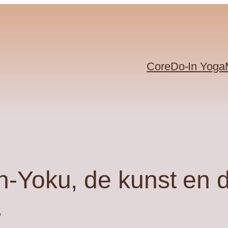
Core
Do-In Yoga
rin-Yoku, de kunst en
.