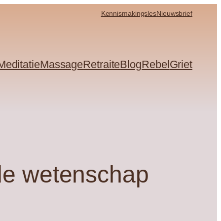
Kennismakingsles
Nieuwsbrief
Meditatie
Massage
Retraite
Blog
Rebel
Griet
 de wetenschap