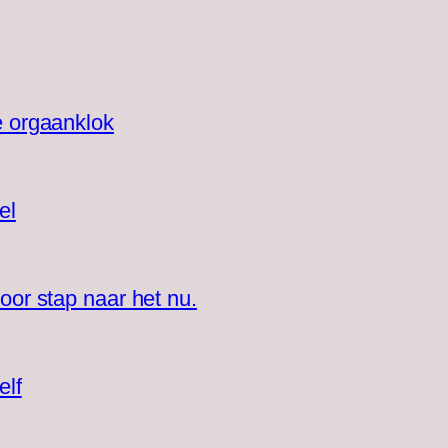
e orgaanklok
el
oor stap naar het nu.
elf