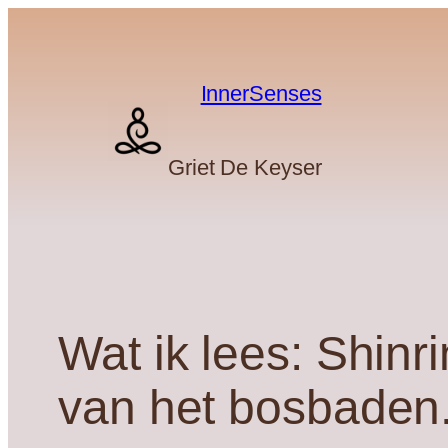
Skip
to
content
InnerSenses
Griet De Keyser
Wat ik lees: Shin
van het bosbaden