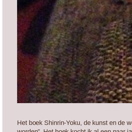
Het boek Shinrin-Yoku, de kunst en de 
worden”. Het boek kocht ik al een paar j