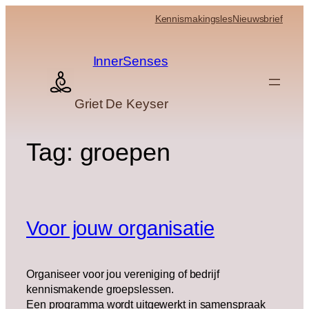
Skip
Kennismakingsles
Nieuwsbrief
to
content
InnerSenses
Griet De Keyser
Tag:
groepen
Voor jouw organisatie
Organiseer voor jou vereniging of bedrijf
kennismakende groepslessen.
Een programma wordt uitgewerkt in samenspraak