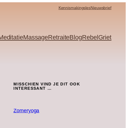
Kennismakingsles
Nieuwsbrief
Meditatie
Massage
Retraite
Blog
Rebel
Griet
MISSCHIEN VIND JE DIT OOK
INTERESSANT …
Zomeryoga