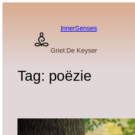
Skip
to
content
InnerSenses
Griet De Keyser
Tag:
poëzie