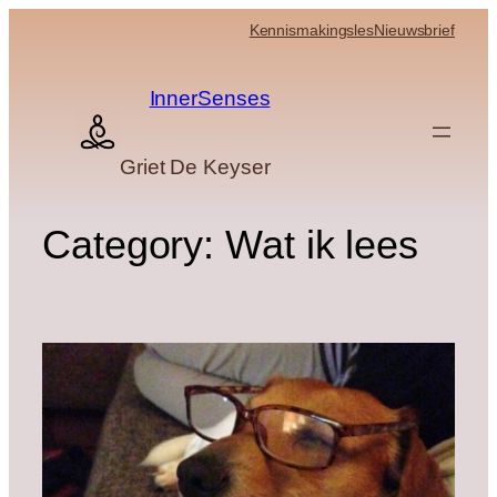
Skip
Kennismakingsles
Nieuwsbrief
to
content
InnerSenses
Griet De Keyser
Category:
Wat ik lees